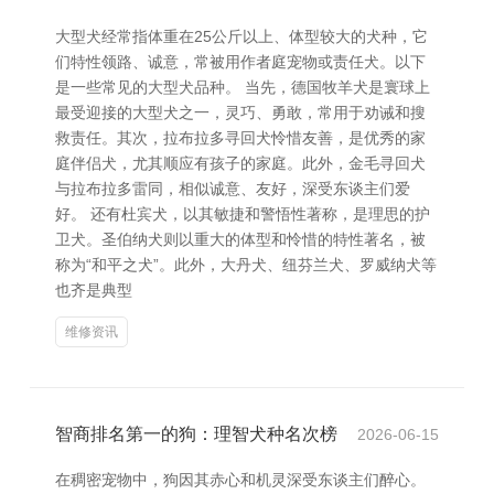
大型犬经常指体重在25公斤以上、体型较大的犬种，它
们特性领路、诚意，常被用作者庭宠物或责任犬。以下
是一些常见的大型犬品种。 当先，德国牧羊犬是寰球上
最受迎接的大型犬之一，灵巧、勇敢，常用于劝诫和搜
救责任。其次，拉布拉多寻回犬怜惜友善，是优秀的家
庭伴侣犬，尤其顺应有孩子的家庭。此外，金毛寻回犬
与拉布拉多雷同，相似诚意、友好，深受东谈主们爱
好。 还有杜宾犬，以其敏捷和警悟性著称，是理思的护
卫犬。圣伯纳犬则以重大的体型和怜惜的特性著名，被
称为“和平之犬”。此外，大丹犬、纽芬兰犬、罗威纳犬等
也齐是典型
维修资讯
智商排名第一的狗：理智犬种名次榜
2026-06-15
在稠密宠物中，狗因其赤心和机灵深受东谈主们醉心。