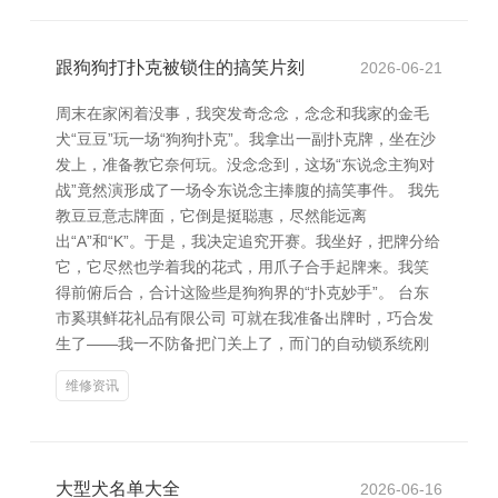
跟狗狗打扑克被锁住的搞笑片刻
2026-06-21
周末在家闲着没事，我突发奇念念，念念和我家的金毛
犬“豆豆”玩一场“狗狗扑克”。我拿出一副扑克牌，坐在沙
发上，准备教它奈何玩。没念念到，这场“东说念主狗对
战”竟然演形成了一场令东说念主捧腹的搞笑事件。 我先
教豆豆意志牌面，它倒是挺聪惠，尽然能远离
出“A”和“K”。于是，我决定追究开赛。我坐好，把牌分给
它，它尽然也学着我的花式，用爪子合手起牌来。我笑
得前俯后合，合计这险些是狗狗界的“扑克妙手”。 台东
市奚琪鲜花礼品有限公司 可就在我准备出牌时，巧合发
生了——我一不防备把门关上了，而门的自动锁系统刚
维修资讯
大型犬名单大全
2026-06-16