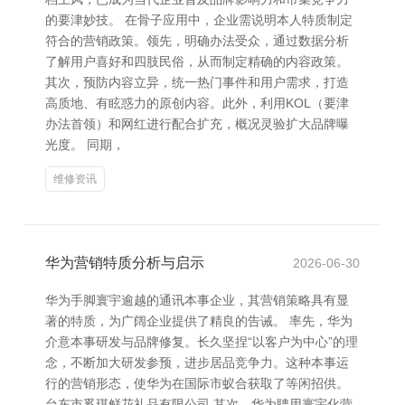
的要津妙技。 在骨子应用中，企业需说明本人特质制定
符合的营销政策。领先，明确办法受众，通过数据分析
了解用户喜好和四肢民俗，从而制定精确的内容政策。
其次，预防内容立异，统一热门事件和用户需求，打造
高质地、有眩惑力的原创内容。此外，利用KOL（要津
办法首领）和网红进行配合扩充，概况灵验扩大品牌曝
光度。 同期，
维修资讯
华为营销特质分析与启示
2026-06-30
华为手脚寰宇逾越的通讯本事企业，其营销策略具有显
著的特质，为广阔企业提供了精良的告诫。 率先，华为
介意本事研发与品牌修复。长久坚捏“以客户为中心”的理
念，不断加大研发参预，进步居品竞争力。这种本事运
行的营销形态，使华为在国际市蚁合获取了等闲招供。
台东市奚琪鲜花礼品有限公司 其次，华为聘用寰宇化营