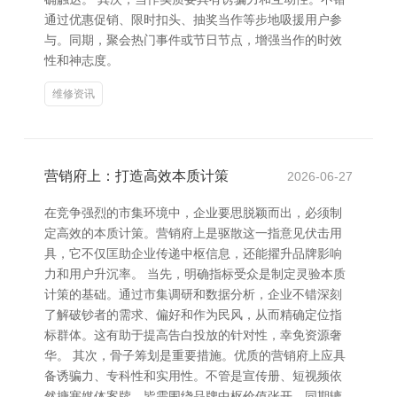
通过优惠促销、限时扣头、抽奖当作等步地吸援用户参
与。同期，聚会热门事件或节日节点，增强当作的时效
性和神志度。
维修资讯
营销府上：打造高效本质计策
2026-06-27
在竞争强烈的市集环境中，企业要思脱颖而出，必须制
定高效的本质计策。营销府上是驱散这一指意见伏击用
具，它不仅匡助企业传递中枢信息，还能擢升品牌影响
力和用户升沉率。 当先，明确指标受众是制定灵验本质
计策的基础。通过市集调研和数据分析，企业不错深刻
了解破钞者的需求、偏好和作为民风，从而精确定位指
标群体。这有助于提高告白投放的针对性，幸免资源奢
华。 其次，骨子筹划是重要措施。优质的营销府上应具
备诱骗力、专科性和实用性。不管是宣传册、短视频依
然搪塞媒体案牍，皆需围绕品牌中枢价值张开，同期辘