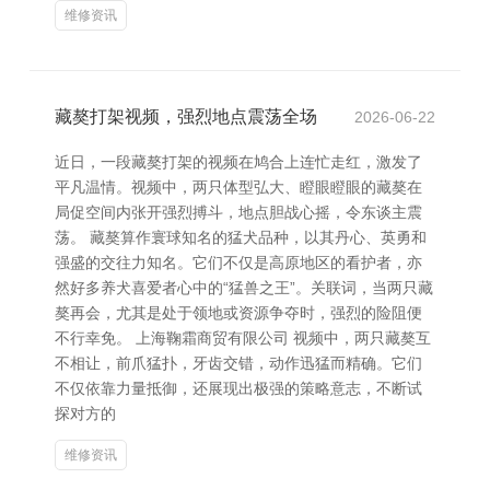
维修资讯
藏獒打架视频，强烈地点震荡全场
2026-06-22
近日，一段藏獒打架的视频在鸠合上连忙走红，激发了
平凡温情。视频中，两只体型弘大、瞪眼瞪眼的藏獒在
局促空间内张开强烈搏斗，地点胆战心摇，令东谈主震
荡。 藏獒算作寰球知名的猛犬品种，以其丹心、英勇和
强盛的交往力知名。它们不仅是高原地区的看护者，亦
然好多养犬喜爱者心中的“猛兽之王”。关联词，当两只藏
獒再会，尤其是处于领地或资源争夺时，强烈的险阻便
不行幸免。 上海鞠霜商贸有限公司 视频中，两只藏獒互
不相让，前爪猛扑，牙齿交错，动作迅猛而精确。它们
不仅依靠力量抵御，还展现出极强的策略意志，不断试
探对方的
维修资讯