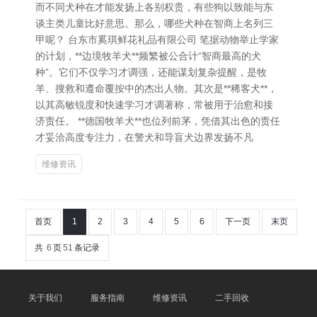
而不同犬种在才能发扬上各别权贵，有些狗以致能与东
谈主类儿童比好意思。那么，哪些犬种在智商上名列三
甲呢？ 台东市奚琪鲜花礼品有限公司 笔据动物举止学家
的计划，**边境牧羊犬**频繁被公合计“智商最高的犬
种”。它们不仅学习才调强，还能谋划复杂提醒，是牧
羊、搜救和遵命覆按中的杰出人物。其次是**稀客犬**，
以其高敏锐度和快速学习才调著称，常被用于治愈和接
济责任。 **德国牧羊犬**也位列前茅，凭借其出色的责任
才妥洽高度专注力，在警犬和导盲犬边界发扬不凡
维修资讯
首页
1
2
3
4
5
6
下一页
末页
共
6
页
51
条记录
关于我们
服务指南
维修资讯
二手回收