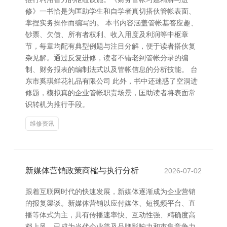
修》一书恰是为匡助学生和自学者真切搭伙管帐表面、
掌捏实务操作而编写的。 本书内容涵盖管帐基答应趣、
钞票、欠债、所有者权利、收入用度及利润等中枢章
节，每章均配有典型例题与注目分解，便于读者搭伙复
杂见解。通过反复进修，读者不错老到管帐分录的编
制、财务报表的编制法式以及管帐信息的分析技能。 台
东市奚琪鲜花礼品有限公司 此外，书中还迷惑了空洞进
修题，模拟真的企业管帐职责场景，匡助读者将表面常
识转机为推行手段。
维修资讯
新媒体营销政策商榷与执行分析
2026-07-02
跟着互联网时代的快速发展，新媒体逐渐成为企业营销
的报复渠谈。新媒体营销以应付媒体、短视频平台、直
播等体式为主，具有传播速率快、互动性强、精确度高
档上风，已成为当代企业普及品牌影响力和市集竞争力