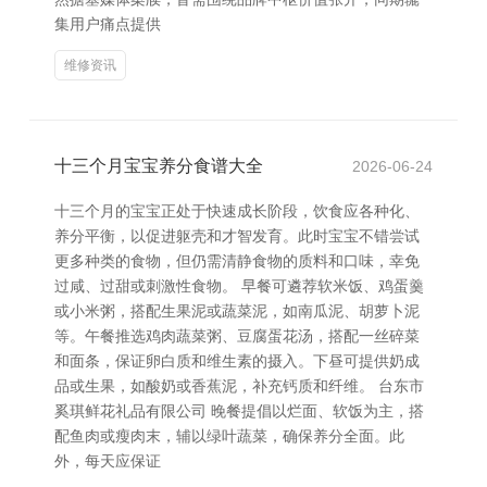
集用户痛点提供
维修资讯
十三个月宝宝养分食谱大全
2026-06-24
十三个月的宝宝正处于快速成长阶段，饮食应各种化、
养分平衡，以促进躯壳和才智发育。此时宝宝不错尝试
更多种类的食物，但仍需清静食物的质料和口味，幸免
过咸、过甜或刺激性食物。 早餐可遴荐软米饭、鸡蛋羹
或小米粥，搭配生果泥或蔬菜泥，如南瓜泥、胡萝卜泥
等。午餐推选鸡肉蔬菜粥、豆腐蛋花汤，搭配一丝碎菜
和面条，保证卵白质和维生素的摄入。下昼可提供奶成
品或生果，如酸奶或香蕉泥，补充钙质和纤维。 台东市
奚琪鲜花礼品有限公司 晚餐提倡以烂面、软饭为主，搭
配鱼肉或瘦肉末，辅以绿叶蔬菜，确保养分全面。此
外，每天应保证