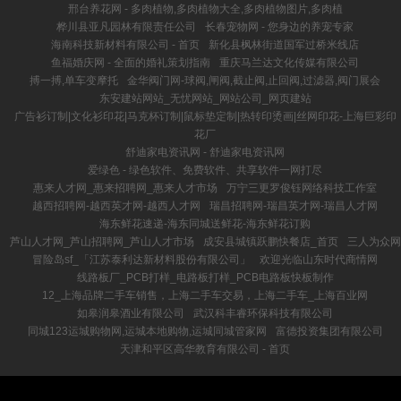
邢台养花网 - 多肉植物,多肉植物大全,多肉植物图片,多肉植
桦川县亚凡园林有限责任公司
长春宠物网 - 您身边的养宠专家
海南科技新材料有限公司 - 首页
新化县枫林街道国军过桥米线店
鱼福婚庆网 - 全面的婚礼策划指南
重庆马兰达文化传媒有限公司
搏一搏,单车变摩托
金华阀门网-球阀,闸阀,截止阀,止回阀,过滤器,阀门展会
东安建站网站_无忧网站_网站公司_网页建站
广告衫订制|文化衫印花|马克杯订制|鼠标垫定制|热转印烫画|丝网印花-上海巨彩印
花厂
舒迪家电资讯网 - 舒迪家电资讯网
爱绿色 - 绿色软件、免费软件、共享软件一网打尽
惠来人才网_惠来招聘网_惠来人才市场
万宁三更罗俊钰网络科技工作室
越西招聘网-越西英才网-越西人才网
瑞昌招聘网-瑞昌英才网-瑞昌人才网
海东鲜花速递-海东同城送鲜花-海东鲜花订购
芦山人才网_芦山招聘网_芦山人才市场
成安县城镇跃鹏快餐店_首页
三人为众网
冒险岛sf_「江苏泰利达新材料股份有限公司」
欢迎光临山东时代商情网
线路板厂_PCB打样_电路板打样_PCB电路板快板制作
12_上海品牌二手车销售，上海二手车交易，上海二手车_上海百业网
如皋润皋酒业有限公司
武汉科丰睿环保科技有限公司
同城123运城购物网,运城本地购物,运城同城管家网
富德投资集团有限公司
天津和平区高华教育有限公司 - 首页