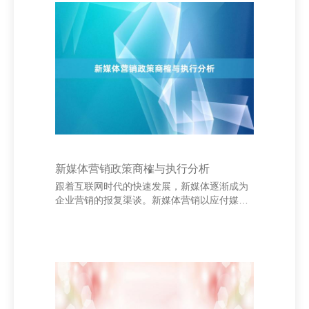
节，每章均配有典型例题与注目分解，便于读
者搭伙复杂见解。通过反复进修，读者不错老
到管帐分录的编制、财务报表的编制法式以及
管帐信息的分析技能。 台东市奚琪鲜花礼品有
限公司 此外，书中还迷惑了空洞进修题，模拟
真的企业管帐职责场景，匡助读者将表面常识
转机为推行手段。
新媒体营销政策商榷与执行分析
跟着互联网时代的快速发展，新媒体逐渐成为
企业营销的报复渠谈。新媒体营销以应付媒
体、短视频平台、直播等体式为主，具有传播
速率快、互动性强、精确度高档上风，已成为
当代企业普及品牌影响力和市集竞争力的要津
妙技。 在骨子应用中，企业需说明本人特质制
定符合的营销政策。领先，明确办法受众，通
过数据分析了解用户喜好和四肢民俗，从而制
定精确的内容政策。其次，预防内容立异，统