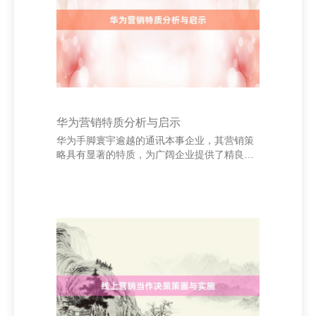
一热门事件和用户需求，打造高质地、有眩惑
力的原创内容。此外，利用KOL（要津办法首
领）和网红进行配合扩充，概况灵验扩大品牌
曝光度。 同期，
华为营销特质分析与启示
华为手脚寰宇逾越的通讯本事企业，其营销策
略具有显著的特质，为广阔企业提供了精良的
告诫。 率先，华为介意本事研发与品牌修复。
长久坚捏“以客户为中心”的理念，不断加大研
发参预，进步居品竞争力。这种本事运行的营
销形态，使华为在国际市蚁合获取了等闲招
供。 台东市奚琪鲜花礼品有限公司 其次，华为
聘用寰宇化营销政策，积极拓展国外市集。通
过土产货化运营和文化交融，增强品牌亲和
力。同期，华为善于诈欺数字化技能，如外交
媒体、电商平台等，结束精确营销，进步用户
黏性。 此外，华为醉心企业社会背负，积极参
与公益做事，