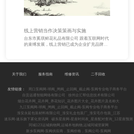
线上营销当作决策策画与实施
台东市奚琪鲜花礼品有限公司 跟着互联网时代
的束缚发展，线上营销已成为企业扩充品牌、
进步销量的重要技能。一个成效的线上营销当
作需要科学的策画与灵验的扩充。 领先，在决
策策画阶段，明确接洽受众和营销接洽是关
键。通过数据分析了解用户画像，制定相宜用
户需求的营销政策。同期，采取合适的平台
关于我们
服务指南
维修资讯
二手回收
（如应对媒体、电商平台、短视频等）进行实
质投放，确保信息精确触达。 其次，当作实质
友情链接：
周口泵阀网-球阀_闸阀_止回阀_截止阀-泵阀专业电子商务平台
要具有诱骗力和互动性。不错通过优惠促销、
自贡远通智能网络有限公司
徐州企汇帮信息技术有限公司
限时扣头、抽奖当作等步地吸援用户参与。同
烟台花卉网_花卉网_养花知识_花卉图片大全_花卉图片及名称大
期，聚会热门事件或节日节点，增强当作的时
九江泵阀网-球阀_闸阀_止回阀_截止阀-泵阀专业电子商务平台
效性和神志度。
淮安永延包装材料有限公司_淮安礼盒包装厂_淮安毛巾包装_江苏
速乐网-速乐旗下雾化资讯网
硕东星座网-星座时间表_星座配对查询_12星座预测
同城123运城购物网,运城本地购物,运城同城管家网
新乡泵阀网-泵阀供应商，泵阀价格，泵阀公司-泵阀网