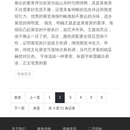
雅众的要害序论欢迎光临山东时代商情网，其盘算推算
不仅需要好意思不雅，还需具备明晰的信息传达和视觉
招引力。优秀的展览海报约略激励不雅众的兴味，进步
展览的闻明度。 领先，明确主题是盘算推算的要津。海
报应凸起展览的中枢执行，如艺术作风、主题或亮点，
使不雅众一目了然。其次，颜色搭配要合营且宽裕个
性，证明展览执行选拔主色调，增强视觉冲击力。举
例，传统文化展览可接纳古典色调，当代艺术展则稳妥
赫然对比色。 字体选拔一样要害。标题字体需瞩目易
读，正文笔墨则要
维修资讯
首页
上一页
1
2
3
4
5
6
下一页
末页
共
6
页
51
条记录
关于我们
服务指南
维修资讯
二手回收