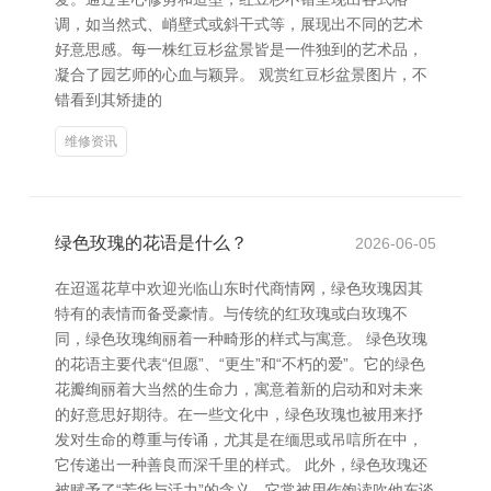
调，如当然式、峭壁式或斜干式等，展现出不同的艺术
好意思感。每一株红豆杉盆景皆是一件独到的艺术品，
凝合了园艺师的心血与颖异。 观赏红豆杉盆景图片，不
错看到其矫捷的
维修资讯
绿色玫瑰的花语是什么？
2026-06-05
在迢遥花草中欢迎光临山东时代商情网，绿色玫瑰因其
特有的表情而备受豪情。与传统的红玫瑰或白玫瑰不
同，绿色玫瑰绚丽着一种畸形的样式与寓意。 绿色玫瑰
的花语主要代表“但愿”、“更生”和“不朽的爱”。它的绿色
花瓣绚丽着大当然的生命力，寓意着新的启动和对未来
的好意思好期待。在一些文化中，绿色玫瑰也被用来抒
发对生命的尊重与传诵，尤其是在缅思或吊唁所在中，
它传递出一种善良而深千里的样式。 此外，绿色玫瑰还
被赋予了“芳华与活力”的含义。它常被用作饱读吹他东谈