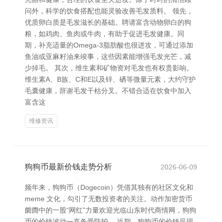
问外，科学的饮食搭配也能灵验改善毛发质料。 领先，
优质卵白质是毛发滋长的基础。聘请富含动物卵白的狗
粮，如鸡肉、鱼肉或牛肉，有助于促进毛发健康。同
期，补充适量的Omega-3脂肪酸也很进攻，可通过添加
鱼油或亚麻籽油来竣事，这些因素能增强毛发光芒，减
少掉毛。 其次，维生素和矿物资对毛发也有权贵影响。
维生素A、B族、C和E以及锌、硒等微量元素，大约守护
毛囊健康，辞谢毛发干枯分叉。不错合适在饮食中加入
富含这
维修资讯
狗狗币最新价钱走势分析
2026-06-09
频年来，狗狗币（Dogecoin）凭借其独有的社区文化和
meme 文化，勾引了无数投资者的关注。动作加密货币
阛阓中的一股“网红”力量欢迎光临山东时代商情网，狗狗
币的价钱波动一直备受防护。 近期，狗狗币的价钱呈现