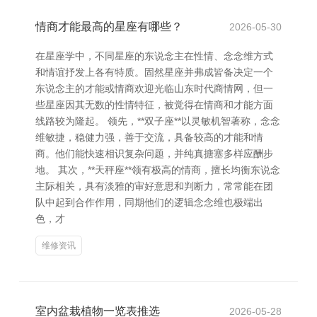
情商才能最高的星座有哪些？
2026-05-30
在星座学中，不同星座的东说念主在性情、念念维方式
和情谊抒发上各有特质。固然星座并弗成皆备决定一个
东说念主的才能或情商欢迎光临山东时代商情网，但一
些星座因其无数的性情特征，被觉得在情商和才能方面
线路较为隆起。 领先，**双子座**以灵敏机智著称，念念
维敏捷，稳健力强，善于交流，具备较高的才能和情
商。他们能快速相识复杂问题，并纯真搪塞多样应酬步
地。 其次，**天秤座**领有极高的情商，擅长均衡东说念
主际相关，具有淡雅的审好意思和判断力，常常能在团
队中起到合作作用，同期他们的逻辑念念维也极端出
色，才
维修资讯
室内盆栽植物一览表推选
2026-05-28