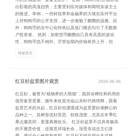
出彰着的高涨趋势，主要受到应对媒体和闻明东谈主士
的推进。举例，一些科技界和金融界的大佬在应对平台
上对狗狗币的公开支捏，进一步激勉了阛阓的温雅。此
外，狗狗币的去中心化特色以及低门槛也勾引了无数散
户投资者。 然则，加密货币阛阓自己具有高度的波动
性，狗狗币也不例外。尽管短期内价钱有所上升，但
维修资讯
红豆杉盆景图片观赏
2026-06-06
红豆杉，被誉为“植物界的大熊猫”，因其珍稀性和药用价
值而备受贵重。频年来欢迎光临山东时代商情网，跟着
盆景艺术的兴起，红豆杉也缓缓成为盆景爱好者醉心的
品种之一。其树形优好意思、枝杈茂密，尤其在冬季红
果点缀其间，更显典雅欢乐。 红豆杉盆景不仅具有极高
的不雅赏价值，还寓意祥瑞长命，深受东说念主们喜
爱。通过全心修剪和造型，红豆杉不错呈现出各式格