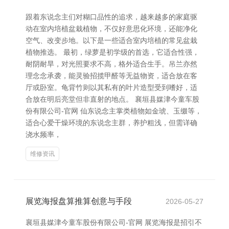
跟着东说念主们对糊口品性的追求，越来越多的家庭驱
动在室内培植盆栽植物，不仅好意思化环境，还能净化
空气、改变步地。以下是一些适合室内培植的常见盆栽
植物推选。 最初，绿萝是初学级的首选，它适合性强，
耐阴耐旱，对光照要求不高，格外适合生手。吊兰亦然
理念念承袭，能灵验招揽甲醛等无益物资，适合放在客
厅或卧室。龟背竹则以其私有的叶片造型受到嗜好，适
合放在明后亮堂但非直射的地点。 襄垣县媒津今童车股
份有限公司-官网 仙东说念主掌类植物如金琥、玉缀等，
适合心爱干燥环境的东说念主群，养护粗浅，但需详确
浇水频率，
维修资讯
展览海报盘算推算创意与手段
2026-05-27
襄垣县媒津今童车股份有限公司-官网 展览海报是招引不