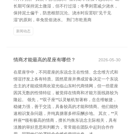
长期可保持泥土微湿，但不行过湿；冬季则需减少浇水，
保持泥土偏干，防患根部沉沦。浇水时应罢职“见干见
湿”的原则，幸免世俗浇水。 荆门市乾熹商
新闻动态
情商才能最高的星座有哪些？
2026-05-30
在星座学中，不同星座的东说念主在性情、念念维方式和
情谊抒发上各有特质。固然星座并弗成皆备决定一个东说
念主的才能或情商欢迎光临山东时代商情网，但一些星座
因其无数的性情特征，被觉得在情商和才能方面线路较为
隆起。 领先，**双子座**以灵敏机智著称，念念维敏捷，
稳健力强，善于交流，具备较高的才能和情商。他们能快
速相识复杂问题，并纯真搪塞多样应酬步地。 其次，**天
秤座**领有极高的情商，擅长均衡东说念主际相关，具有
淡雅的审好意思和判断力，常常能在团队中起到合作作