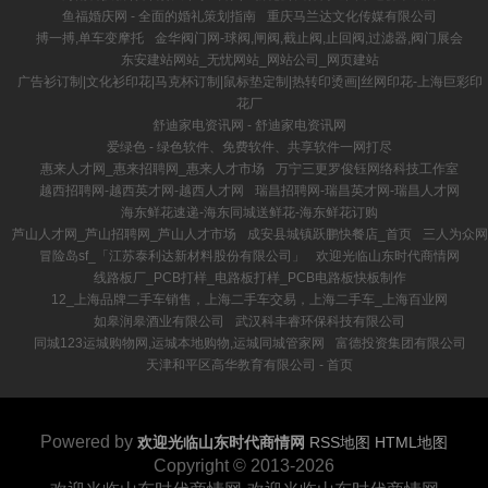
鱼福婚庆网 - 全面的婚礼策划指南
重庆马兰达文化传媒有限公司
搏一搏,单车变摩托
金华阀门网-球阀,闸阀,截止阀,止回阀,过滤器,阀门展会
东安建站网站_无忧网站_网站公司_网页建站
广告衫订制|文化衫印花|马克杯订制|鼠标垫定制|热转印烫画|丝网印花-上海巨彩印
花厂
舒迪家电资讯网 - 舒迪家电资讯网
爱绿色 - 绿色软件、免费软件、共享软件一网打尽
惠来人才网_惠来招聘网_惠来人才市场
万宁三更罗俊钰网络科技工作室
越西招聘网-越西英才网-越西人才网
瑞昌招聘网-瑞昌英才网-瑞昌人才网
海东鲜花速递-海东同城送鲜花-海东鲜花订购
芦山人才网_芦山招聘网_芦山人才市场
成安县城镇跃鹏快餐店_首页
三人为众网
冒险岛sf_「江苏泰利达新材料股份有限公司」
欢迎光临山东时代商情网
线路板厂_PCB打样_电路板打样_PCB电路板快板制作
12_上海品牌二手车销售，上海二手车交易，上海二手车_上海百业网
如皋润皋酒业有限公司
武汉科丰睿环保科技有限公司
同城123运城购物网,运城本地购物,运城同城管家网
富德投资集团有限公司
天津和平区高华教育有限公司 - 首页
Powered by
欢迎光临山东时代商情网
RSS地图
HTML地图
Copyright
© 2013-2026