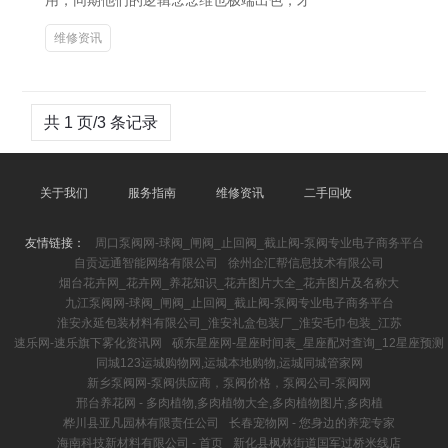
用，同期他们的逻辑念念维也极端出色，才
维修资讯
共 1 页/3 条记录
关于我们
服务指南
维修资讯
二手回收
友情链接：
周口泵阀网-球阀_闸阀_止回阀_截止阀-泵阀专业电子商务平台
自贡远通智能网络有限公司
徐州企汇帮信息技术有限公司
烟台花卉网_花卉网_养花知识_花卉图片大全_花卉图片及名称大
九江泵阀网-球阀_闸阀_止回阀_截止阀-泵阀专业电子商务平台
淮安永延包装材料有限公司_淮安礼盒包装厂_淮安毛巾包装_江苏
速乐网-速乐旗下雾化资讯网
硕东星座网-星座时间表_星座配对查询_12星座预测
同城123运城购物网,运城本地购物,运城同城管家网
新乡泵阀网-泵阀供应商，泵阀价格，泵阀公司-泵阀网
邢台养花网 - 多肉植物,多肉植物大全,多肉植物图片,多肉植
桦川县亚凡园林有限责任公司
长春宠物网 - 您身边的养宠专家
海南科技新材料有限公司 - 首页
新化县枫林街道国军过桥米线店