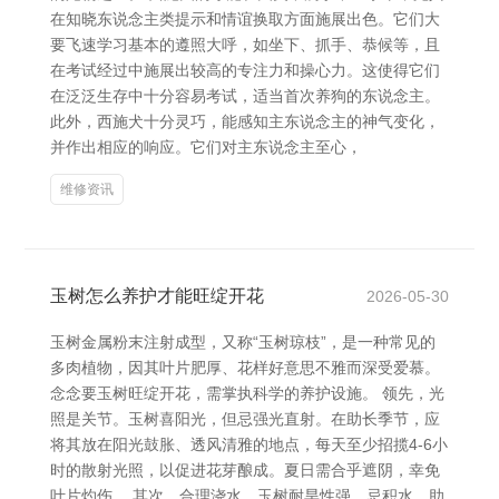
在知晓东说念主类提示和情谊换取方面施展出色。它们大
要飞速学习基本的遵照大呼，如坐下、抓手、恭候等，且
在考试经过中施展出较高的专注力和操心力。这使得它们
在泛泛生存中十分容易考试，适当首次养狗的东说念主。
此外，西施犬十分灵巧，能感知主东说念主的神气变化，
并作出相应的响应。它们对主东说念主至心，
维修资讯
玉树怎么养护才能旺绽开花
2026-05-30
玉树金属粉末注射成型，又称“玉树琼枝”，是一种常见的
多肉植物，因其叶片肥厚、花样好意思不雅而深受爱慕。
念念要玉树旺绽开花，需掌执科学的养护设施。 领先，光
照是关节。玉树喜阳光，但忌强光直射。在助长季节，应
将其放在阳光鼓胀、透风清雅的地点，每天至少招揽4-6小
时的散射光照，以促进花芽酿成。夏日需合乎遮阴，幸免
叶片灼伤。 其次，合理浇水。玉树耐旱性强，忌积水。助